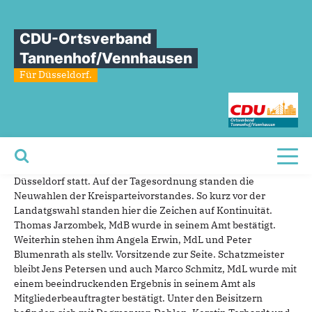
Sie sind hier
»
Neuwahl CDU Kreisparteivorstand
CDU-Ortsverband
Neuwahl
CDU
Kreisparteivorstand
Tannenhof/Vennhausen
Für Düsseldorf.
04.04.2022
Van Dahlen, Terhardt und Wensel erneut im Kreisvorstand
der CDU Düsseldorf
Am Samstag, den 02. April 2022 fand in der Aula des
Toggl
Cecilien-Gymnasiums der 124. Kreisparteitag der CDU
Düsseldorf statt. Auf der Tagesordnung standen die
Neuwahlen der Kreisparteivorstandes. So kurz vor der
Landatgswahl standen hier die Zeichen auf Kontinuität.
Thomas Jarzombek, MdB wurde in seinem Amt bestätigt.
Weiterhin stehen ihm Angela Erwin, MdL und Peter
Blumenrath als stellv. Vorsitzende zur Seite. Schatzmeister
bleibt Jens Petersen und auch Marco Schmitz, MdL wurde mit
einem beeindruckenden Ergebnis in seinem Amt als
Mitgliederbeauftragter bestätigt. Unter den Beisitzern