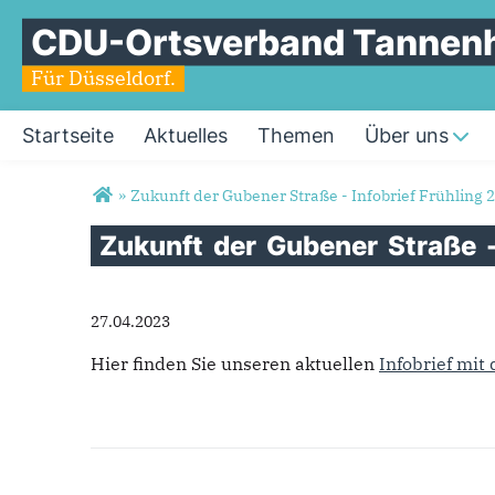
CDU-Ortsverband Tannen
Für Düsseldorf.
Startseite
Aktuelles
Themen
Über uns
Sie sind hier
»
Zukunft der Gubener Straße - Infobrief Frühling 
Zukunft
der
Gubener
Straße
27.04.2023
Hier finden Sie unseren aktuellen
Infobrief mi